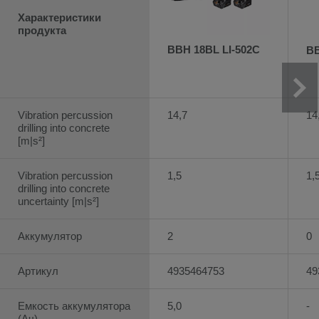
Характеристики
продукта
BBH 18BL LI-502C
BB
Vibration percussion
14,7
14
drilling into concrete
[m|s²]
Vibration percussion
1,5
1,
drilling into concrete
uncertainty [m|s²]
Аккумулятор
2
0
Артикул
4935464753
49
Емкость аккумулятора
5,0
-
(Ач)