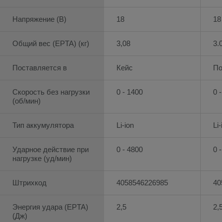
Напряжение (В)
18
18
Общий вес (EPTA) (кг)
3,08
3.
Поставляется в
Кейс
По
Скорость без нагрузки
0 - 1400
0 
(об/мин)
Тип аккумулятора
Li-ion
Li-
Ударное действие при
0 - 4800
0 
нагрузке (уд/мин)
Штрихкод
4058546226985
40
Энергия удара (EPTA)
2,5
2,
(Дж)