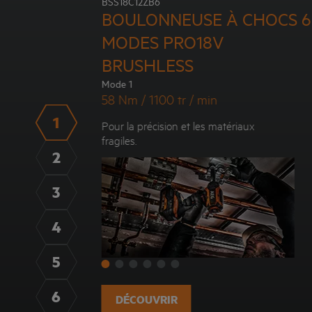
BSS18C12ZB6
BOULONNEUSE À CHOCS 6
MODES PRO18V
BRUSHLESS
Mode 1
58 Nm / 1100 tr / min
1
Pour la précision et les matériaux
fragiles.
2
3
4
5
6
DÉCOUVRIR