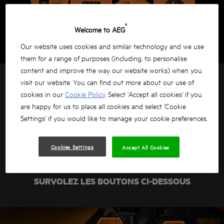
®
Welcome to AEG
Our website uses cookies and similar technology and we use
them for a range of purposes (including, to personalise
content and improve the way our website works) when you
visit our website. You can find out more about our use of
TECHNOLOGIES
cookies in our
Cookie Policy
. Select 'Accept all cookies' if you
are happy for us to place all cookies and select 'Cookie
La gamme à chocs 6 modes d'AEG permet de
Settings' if you would like to manage your cookie preferences.
s’adapter à chaque situation sur le chantier tout en
alliant puissance et précision. Découvrez les
Cookies Settings
Accept All Cookies
fonctionnalités et les différentes technologies à l'aide
des boutons ci-dessous.
SURVOLEZ LES BOUTONS CI-DESSOUS