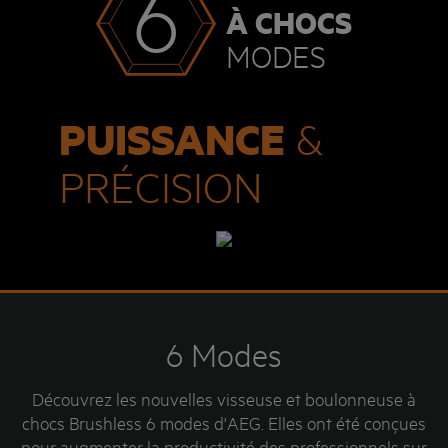
6
À CHOCS
MODES
PUISSANCE
&
PRÉCISION
6 Modes
Découvrez les nouvelles visseuse et boulonneuse à
chocs Brushless 6 modes d'AEG. Elles ont été conçues
pour augmenter la productivité des professionnels sur