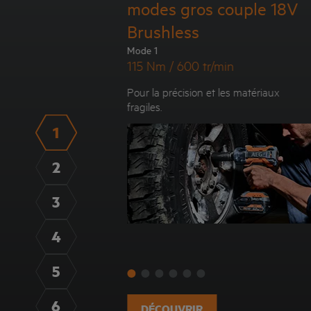
modes gros couple 18V
Brushless
Mode 1
115 Nm / 600 tr/min
Pour la précision et les matériaux
fragiles.
1
2
3
4
5
6
DÉCOUVRIR