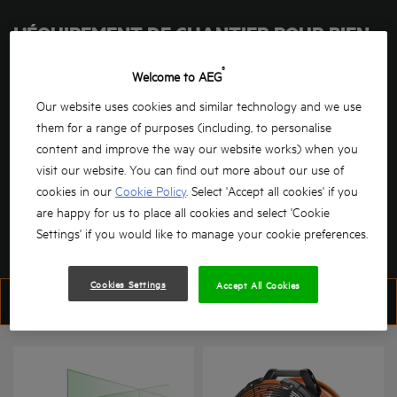
L’ÉQUIPEMENT DE CHANTIER POUR BIEN
MESURER
®
Welcome to AEG
Our website uses cookies and similar technology and we use
them for a range of purposes (including, to personalise
Il y a toujours quelque chose à mesurer sur un chantier.
content and improve the way our website works) when you
visit our website. You can find out more about our use of
VOIR PLUS
cookies in our
Cookie Policy
. Select 'Accept all cookies' if you
are happy for us to place all cookies and select 'Cookie
VENTILATEURS
ÉCLAIRAGE
RADIOS DE CHANTIER
LAS
Settings' if you would like to manage your cookie preferences.
Cookies Settings
Accept All Cookies
FILTRER
TRIER