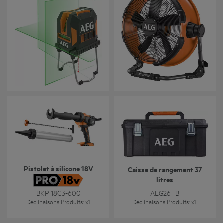
Niveau laser croix vert
VENTILATEUR HYBRIDE
avec point d'aplomb
BRUSHLESS 18V
CLG330-K
BDF 18
Déclinaisons Produits
: x
1
Déclinaisons Produits
: x
1
Pistolet à silicone 18V
Caisse de rangement 37
litres
BKP 18C3-600
AEG26TB
Déclinaisons Produits
: x
1
Déclinaisons Produits
: x
1