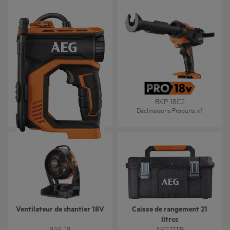
Mini compresseur 18V
Pistolet à silicone 18V
BK 18C
BKP 18C2
Déclinaisons Produits
: x
1
Déclinaisons Produits
: x
1
Ventilateur de chantier 18V
Caisse de rangement 21
litres
BAF 18
AEG21TB