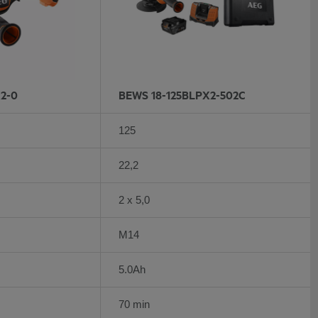
2-0
BEWS 18-125BLPX2-502C
125
22,2
2 x 5,0
M14
5.0Ah
70 min