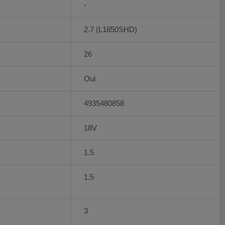
-
2.7 (L1850SHD)
26
Oui
4935480858
18V
1.5
1.5
3