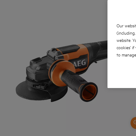
Our websit
(including
website. Y
cookies' if
to manage 