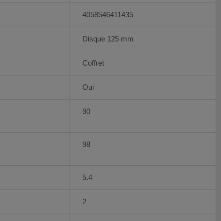
4058546411435
Disque 125 mm
Coffret
Oui
90
98
5.4
2