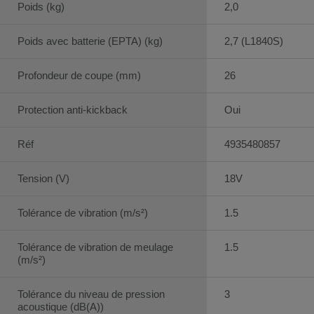
Poids (kg)
2,0
Poids avec batterie (EPTA) (kg)
2,7 (L1840S)
Profondeur de coupe (mm)
26
Protection anti-kickback
Oui
Réf
4935480857
Tension (V)
18V
Tolérance de vibration (m/s²)
1.5
Tolérance de vibration de meulage
1.5
(m/s²)
Tolérance du niveau de pression
3
acoustique (dB(A))