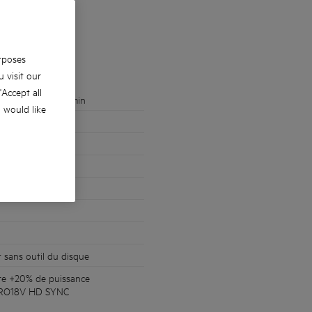
hless 18V
rposes
 visit our
 'Accept all
 jusqu'à 9000 tr/min
u would like
e
 sans outil du disque
re +20% de puissance
e PRO18V HD SYNC