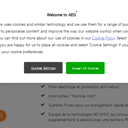
Meuleuse d'angle 125 mm brus
®
Welcome to AEG
BEWS 18-125BLPX2
e uses cookies and similar technology and we use them for a range of pu
Déclinaisons Produits: x2
, to personalise content and improve the way our website works) when you
ou can find out more about our use of cookies in our
Cookie Policy
. Select
Moteur brushless délivrant une vitesse rapide
 you are happy for us to place all cookies and select 'Cookie Settings' if yo
Filtre arrière amovible et facilement nettoyabl
your cookie preferences.
Démarrage progressif
Réglage sans outil du carter de protection
Cookies Settings
Accept All Cookies
Poignée anti-vibrations 2 positions
Frein électrique et protection anti-retour
Interrupteur "Homme mort"
Système Fixtec pour un changement rapide et
Equipé de la technologie HD SYNC qui procu
supplémentaire si associé avec une batteri