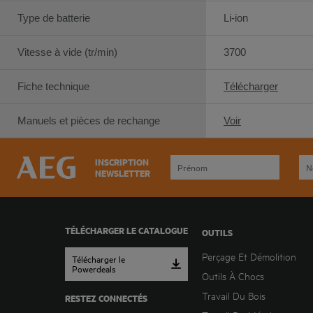
Type de batterie
Li-ion
Vitesse à vide (tr/min)
3700
Fiche technique
Télécharger
Manuels et pièces de rechange
Voir
INSCRIPTION
NEWSLETTER
TÉLÉCHARGER LE CATALOGUE
OUTILS
Perçage Et Démolition
Télécharger le
Powerdeals
Outils À Chocs
Travail Du Bois
RESTEZ CONNECTÉS