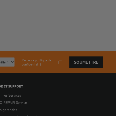
J'accepte
politique de
SOUMETTRE
confidentialité
DE ET SUPPORT
ntres Services
O REPAIR Service
s garanties