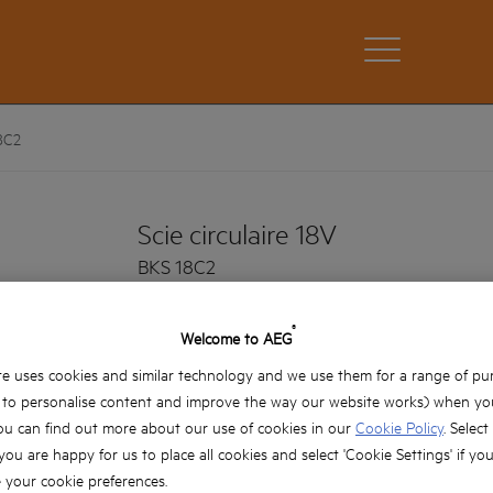
8C2
Scie circulaire 18V
BKS 18C2
Déclinaisons Produits: x1
®
Welcome to AEG
Scie circulaire légère, ergonomique et compac
e uses cookies and similar technology and we use them for a range of pu
Coupe rapide jusqu'à 3700 tr/min
, to personalise content and improve the way our website works) when you
Carter et base en aluminium pour une grande 
ou can find out more about our use of cookies in our
Cookie Policy
. Select
Verrouillage de la gâchette de sécurité empê
 you are happy for us to place all cookies and select 'Cookie Settings' if yo
your cookie preferences.
Verrouillage de la broche pour un changemen