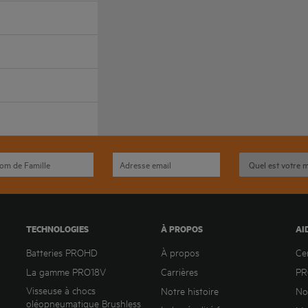
TECHNOLOGIES
À PROPOS
AI
Batteries PROHD
À propos
Ce
La gamme PRO18V
Carrières
PR
Visseuse à chocs
Notre histoire
No
oléopneumatique Brushless