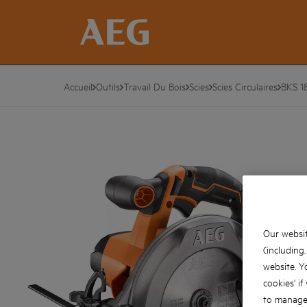
Accueil
Outils
Travail Du Bois
Scies
Scies Circulaires
BKS 1
Our websit
(including
website. Y
cookies' if
to manage 