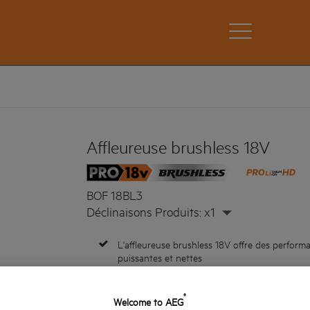
Affleureuse brushless 18V
BOF 18BL3
Déclinaisons Produits: x1
L'affleureuse brushless 18V offre des perfor
puissantes et nettes
Faibles niveau de vibrations procurant un trav
grande précision.
®
Welcome to AEG