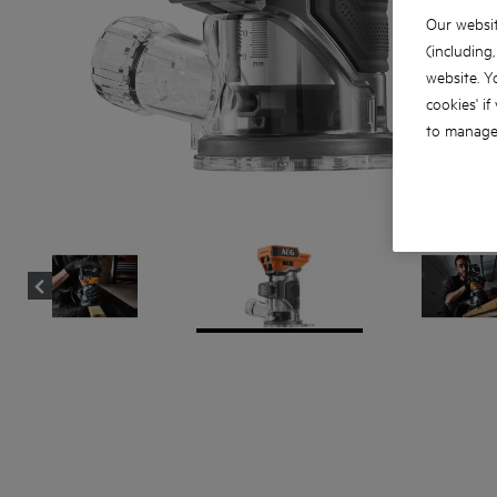
Our websit
(including
website. Y
cookies' if
to manage 