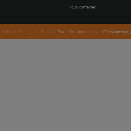
Nous contacter
identialité
Politique des Cookies
Paramètres des cookies
AEG est une marqu