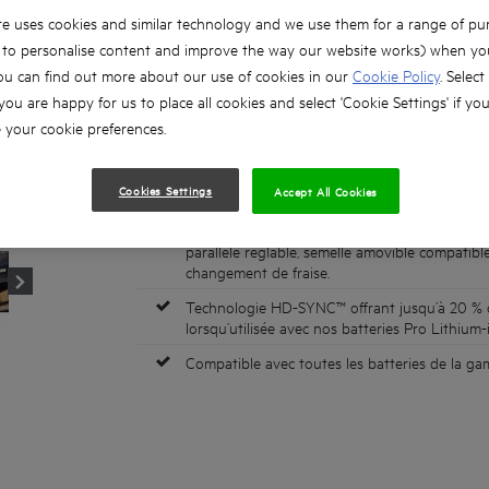
Molette de réglage de vitesse allant de 15 00
e uses cookies and similar technology and we use them for a range of pu
l’utilisateur un contrôle optimal pour chaque t
, to personalise content and improve the way our website works) when you
Réglage rapide de la profondeur de la fraise d
ou can find out more about our use of cookies in our
Cookie Policy
. Select
serrage, et micro-ajustements via une molette
 you are happy for us to place all cookies and select 'Cookie Settings' if yo
Échelle graduée intégrée pour un réglage pré
your cookie preferences.
chaque utilisation.
Livrée avec pinces de 6 mm et 6,35 mm pour ac
Cookies Settings
Accept All Cookies
fraise les plus courantes.
Livrée avec : buse d’aspiration amovible, pin
parallèle réglable, semelle amovible compatible
changement de fraise.
Technologie HD-SYNC™ offrant jusqu’à 20 % 
lorsqu’utilisée avec nos batteries Pro Lithium
Compatible avec toutes les batteries de la 