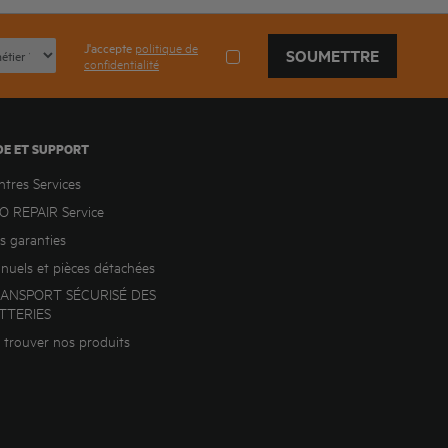
J'accepte
politique de
SOUMETTRE
confidentialité
DE ET SUPPORT
ntres Services
O REPAIR Service
s garanties
nuels et pièces détachées
ANSPORT SÉCURISÉ DES
TTERIES
 trouver nos produits