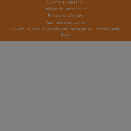
Conditions d'utilisation
Politique de Confidentialité
Politique des Cookies
Paramètres des cookies
AEG est une marque déposée sous licence par AB Electrolux (publ)
2020