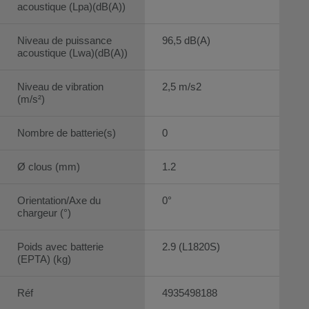
acoustique (Lpa)(dB(A))
Niveau de puissance
96,5 dB(A)
acoustique (Lwa)(dB(A))
Niveau de vibration
2,5 m/s2
(m/s²)
Nombre de batterie(s)
0
Ø clous (mm)
1.2
Orientation/Axe du
0°
chargeur (°)
Poids avec batterie
2.9 (L1820S)
(EPTA) (kg)
Réf
4935498188