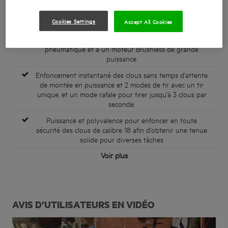
nécessitant aucune cartouche de gaz, aucun tuyau
pneumatique, aucun câble.
Cookies Settings
Accept All Cookies
Enfonce des clous droits 18GA, de 16 mm à 54 mm, dans
des bois tendres et durs, grâce à un ressort
pneumatique et à un moteur Brushless de grande
puissance.
Enfoncement instantané des clous sans temps d'attente
de montée en puissance et 2 modes de tir avec un tir
unique, et un mode rafale pour tirer jusqu'à 3 clous par
seconde.
Puissance et polyvalence pour enfoncer en toute
sécurité des clous de calibre 18 afin d'obtenir une tenue
solide pour diverses tâches
Voir plus
AVIS D’UTILISATEURS EN VIDÉO