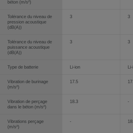
béton (m/s²)
Tolérance du niveau de
3
3
pression acoustique
(dB(A))
Tolérance du niveau de
3
3
puissance acoustique
(dB(A))
Type de batterie
Li-ion
Li-
Vibration de burinage
17.5
17
(m/s²)
Vibration de perçage
18.3
-
dans le béton (m/s²)
Vibrations perçage
-
18
(m/s²)