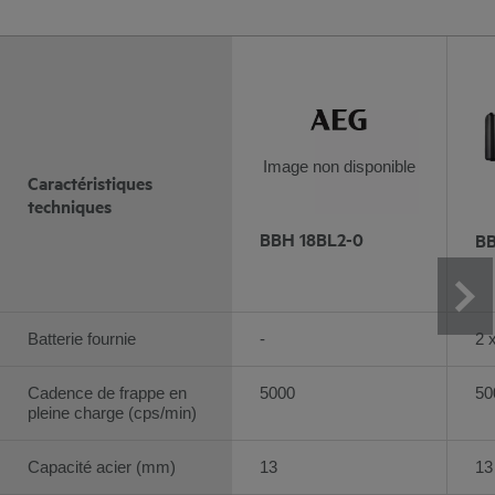
Image non disponible
Caractéristiques
techniques
BBH 18BL2-0
BB
Batterie fournie
-
2 
Cadence de frappe en
5000
50
pleine charge (cps/min)
Capacité acier (mm)
13
13