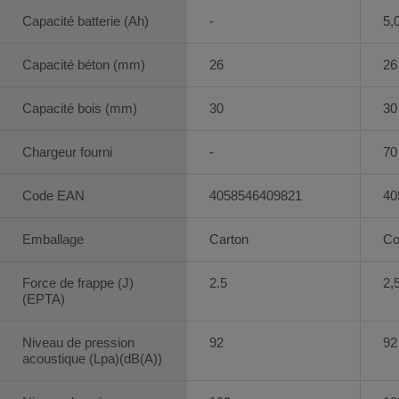
Capacité batterie (Ah)
-
5,
Capacité béton (mm)
26
26
Capacité bois (mm)
30
30
Chargeur fourni
-
70
Code EAN
4058546409821
40
Emballage
Carton
Co
Force de frappe (J)
2.5
2,
(EPTA)
Niveau de pression
92
92
acoustique (Lpa)(dB(A))