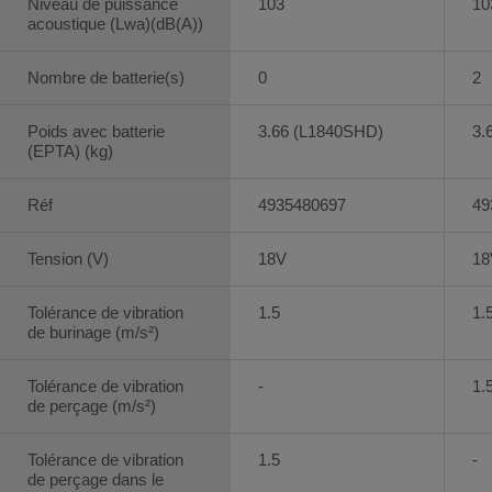
Niveau de puissance
103
10
acoustique (Lwa)(dB(A))
Nombre de batterie(s)
0
2
Poids avec batterie
3.66 (L1840SHD)
3.
(EPTA) (kg)
Réf
4935480697
49
Tension (V)
18V
18
Tolérance de vibration
1.5
1.
de burinage (m/s²)
Tolérance de vibration
-
1.
de perçage (m/s²)
Tolérance de vibration
1.5
-
de perçage dans le