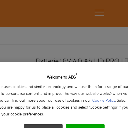
Batterie 18V 4.0 Ah HD PROL
®
L1840SHD
Welcome to AEG
Déclinaisons Produits: x1
e uses cookies and similar technology and we use them for a range of pu
, to personalise content and improve the way our website works) when you
Indicateur de niveau de charge par LED
ou can find out more about our use of cookies in our
Cookie Policy
. Select
Batterie 4,0 Ah HD offrant autonomie et gran
 you are happy for us to place all cookies and select 'Cookie Settings' if yo
compact
your cookie preferences.
Protection thermique : permet d'éviter tout r
surcharge de l'outil