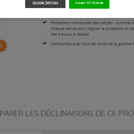
Cookies Settings
Accept All Cookies
Protection contre les surcharges : Permet de 
la durée de vie de la batterie
Protection individuelle des cellules : contrôle 
chaque cellule pour réguler la puissance et op
des travaux à réaliser
Compatible avec tous les outils de la gamme
ARER LES DÉCLINAISONS DE CE PR