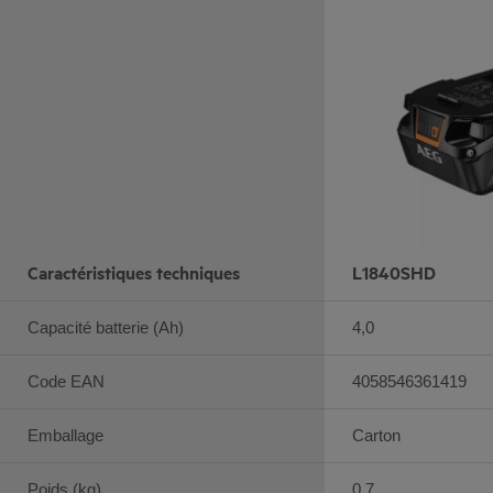
Caractéristiques techniques
L1840SHD
Capacité batterie (Ah)
4,0
Code EAN
4058546361419
Emballage
Carton
Poids (kg)
0,7