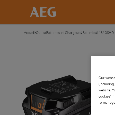
Accueil
Outils
Batteries et Chargeurs
Batteries
L1840SHD
Our websit
(including
website. Y
cookies' if
to manage 