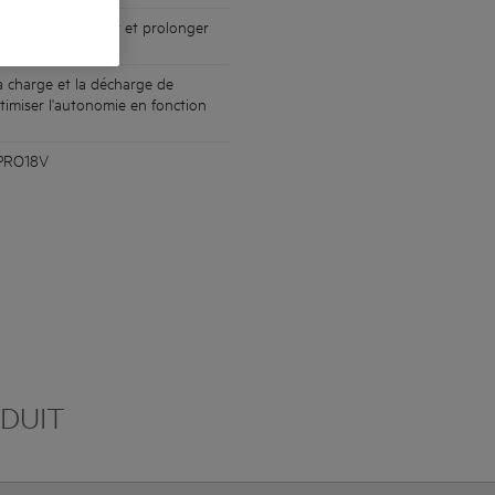
protéger le moteur et prolonger
la charge et la décharge de
timiser l'autonomie en fonction
 PRO18V
ODUIT