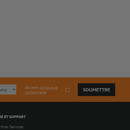
J'accepte
politique de
SOUMETTRE
confidentialité
DE ET SUPPORT
ntres Services