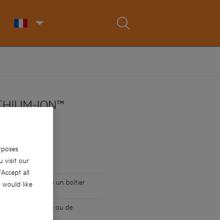
ITHIUM-ION™
rposes
 visit our
 'Accept all
de puissance dans un boîtier
u would like
isque de surchauffe ou de