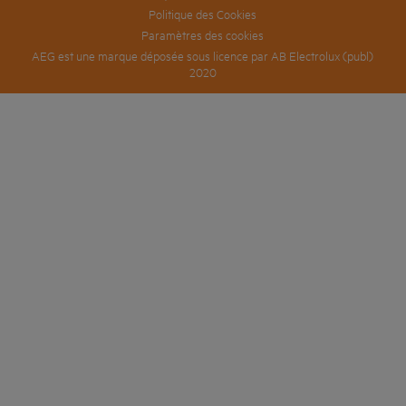
Politique des Cookies
Paramètres des cookies
AEG est une marque déposée sous licence par AB Electrolux (publ)
2020