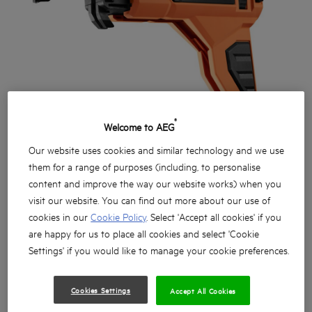
®
Welcome to AEG
Our website uses cookies and similar technology and we use
them for a range of purposes (including, to personalise
content and improve the way our website works) when you
visit our website. You can find out more about our use of
cookies in our
Cookie Policy
. Select 'Accept all cookies' if you
are happy for us to place all cookies and select 'Cookie
Settings' if you would like to manage your cookie preferences.
Chargeur pour vis à bandes compatible avec les
Cookies Settings
Accept All Cookies
visseuses plaquistes 12V et 18V