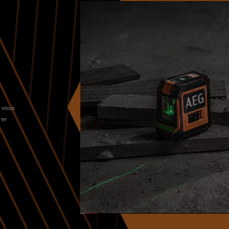
s vous
rer