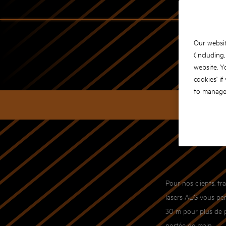
Our websit
(including
website. Y
cookies' if
to manage 
CARA
Pour nos clients, tr
lasers AEG vous perm
30 m pour plus de po
portée de main.