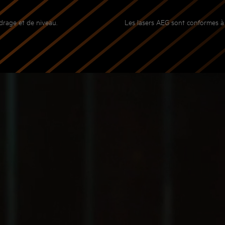
drage et de niveau.
Les lasers AEG sont conformes à 