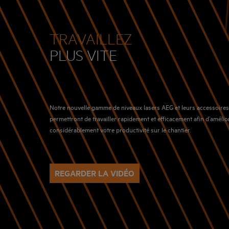
TRAVAILLEZ
PLUS VITE
Notre nouvelle gamme de niveaux lasers AEG et leurs accessoire
permettront de travailler rapidement et efficacement afin d’amélio
considérablement votre productivité sur le chantier.
REGARDER LA VIDÉO