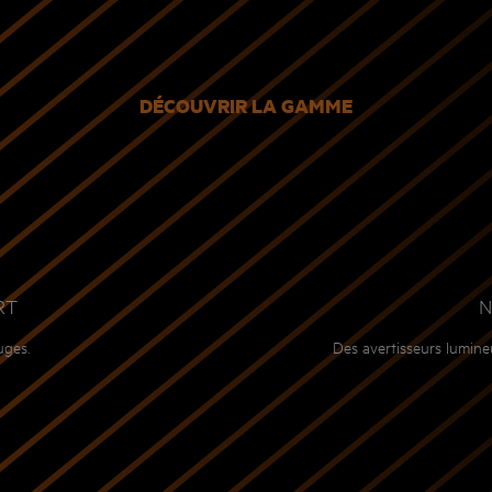
DÉCOUVRIR LA GAMME
RT
N
uges.
Des avertisseurs lumineu