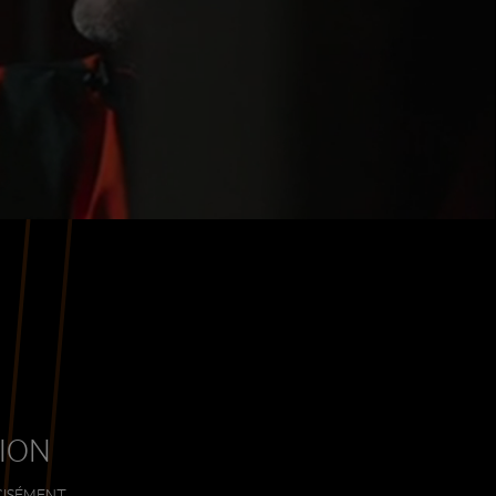
SION
CISÉMENT