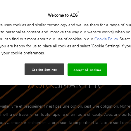
®
Welcome to AEG
e uses cookies and similar technology and we use them for a range of pu
, to personalise content and improve the way our website works) when you
ou can find out more about our use of cookies in our
Cookie Policy
. Select
 you are happy for us to place all cookies and select 'Cookie Settings' if yo
your cookie preferences.
CTÉRISTIQUES
LA GAMME
ACCESSOIRES
CHOISIR SON LASER
GA
Cookies Settings
Accept All Cookies
WORK
SMARTER*
availler vite et précisément n’est pas une option, c’est une obligation. No
ettra de travailler en toute rapidité et en toute efficacité. Avec une porté
lyvalence sur le chantier, la précision, la simplicité et la fiabilité sont dés