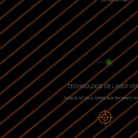
TECHNOLOGIE DE LASER VE
Jusqu'à 4X plus visible que les lasers ro