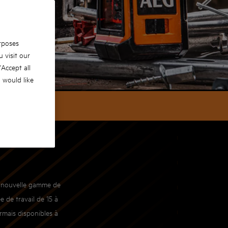
rposes
 visit our
 'Accept all
u would like
LERIE
tre nouvelle gamme de
e de travail de 15 à
ormais disponibles à