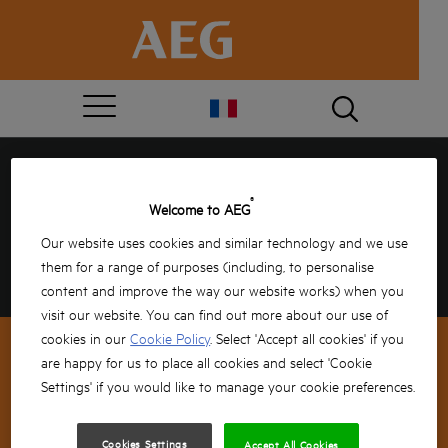
FÉLICITATIONS, VOUS ÊTES
®
Welcome to AEG
LE GAGNANT !
Our website uses cookies and similar technology and we use
Veuillez indiquer vos coordonnées ci-dessous afin
them for a range of purposes (including, to personalise
d’organiser la livraison de votre cadeau.
content and improve the way our website works) when you
visit our website. You can find out more about our use of
cookies in our
Cookie Policy
. Select 'Accept all cookies' if you
are happy for us to place all cookies and select 'Cookie
Settings' if you would like to manage your cookie preferences.
INSCRIPTION NEWSLETTER
Cookies Settings
Accept All Cookies