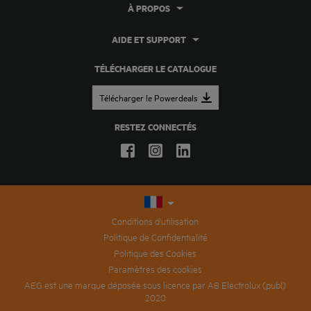
À PROPOS
AIDE ET SUPPORT
TÉLÉCHARGER LE CATALOGUE
Télécharger le Powerdeals
RESTEZ CONNECTÉS
Conditions d'utilisation
Politique de Confidentialité
Politique des Cookies
Paramètres des cookies
AEG est une marque déposée sous licence par AB Electrolux (publ)
2020