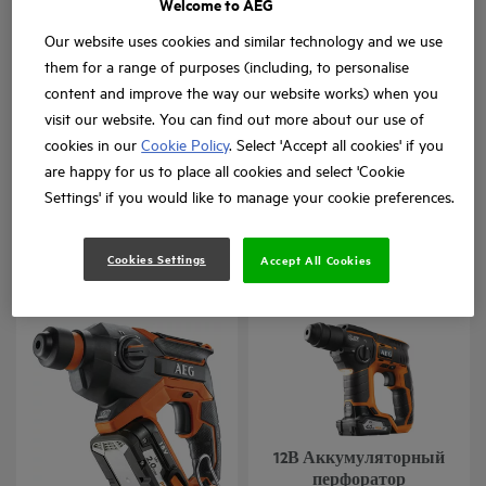
Welcome to AEG
Our website uses cookies and similar technology and we use
them for a range of purposes (including, to personalise
content and improve the way our website works) when you
visit our website. You can find out more about our use of
18В БЕСЩЕТОЧНЫЙ
18В Бесщеточный
cookies in our
Cookie Policy
. Select 'Accept all cookies' if you
SDS-PLUS
перфоратор SDS-plus
are happy for us to place all cookies and select 'Cookie
ПЕРФОРАТОР
Settings' if you would like to manage your cookie preferences.
BBH 18BL2
BBH 18BL
Варианты модели
: x
3
Варианты модели
: x
2
Cookies Settings
Accept All Cookies
18В 4-режимный
12В Аккумуляторный
перфоратор SDS-Plus
перфоратор