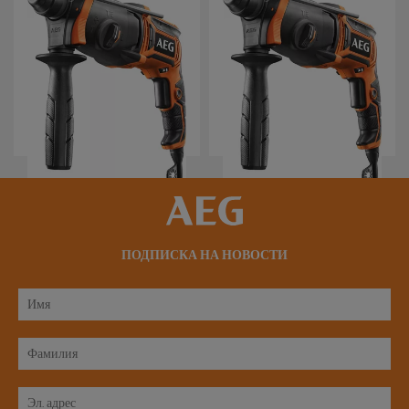
SDS-Plus перфоратор
SDS-Plus Перфоратор
KH 24IE
BH 24IE
Варианты модели
: x
1
Варианты модели
: x
1
ПОДПИСКА НА НОВОСТИ