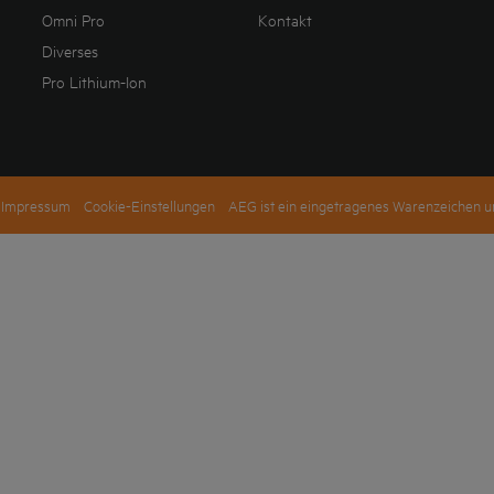
Omni Pro
Kontakt
Diverses
Pro Lithium-Ion
Impressum
Cookie-Einstellungen
AEG ist ein eingetragenes Warenzeichen un