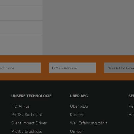
UNSERE TECHNOLOGIE
ÜBER AEG
SE
HD Akkus
Über AEG
Re
Pro18v Sortiment
Karriere
Hä
Silent Impact Driver
Weil Erfahrung zählt
Pro18v Brushless
Umwelt