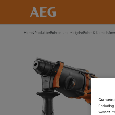
Home
Produkte
Bohren und Meißeln
Bohr- & Kombihämm
Our websit
(including
website. Y