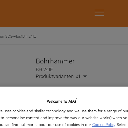
er SDS-Plus
BH 24IE
Bohrhammer
BH 24IE
Produktvarianten: x1
Kraftvoller 800 W Motor
Max. Bohrdurchmesser in Beton: 24 mm
®
Welcome to AEG
Sicherheitskupplung
e uses cookies and similar technology and we use them for a range of pu
Elektronik mit Dreh- und Schlagzahlvorwahl
, to personalise content and improve the way our website works) when you
ou can find out more about our use of cookies in our
Cookie Policy
. Select
Schlagstopp zum Bohren in Holz oder Metall