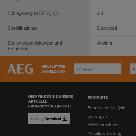
Schlagenergie (EPTA) (J)
2,4
Spezifikationen
Download
Bedienungsanleitungen und
Ansicht
Ersatzteile
NEWSLETTER-
ANMELDUNG
HIER FINDEN SIE UNSERE
PRODUKTE
AKTUELLE
PROGRAMMÜBERSICHT:
Bohren und Meißeln
Befestigen
Katalog Download
Holzbearbeitung
Metallbearbeitung