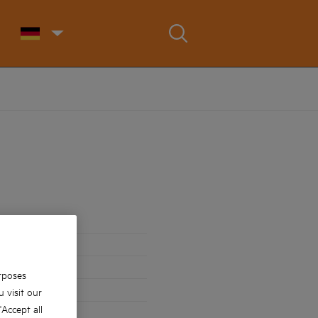
rposes
 visit our
 'Accept all