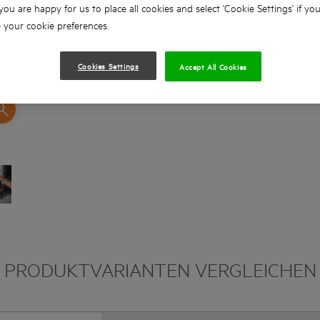
 you are happy for us to place all cookies and select 'Cookie Settings' if yo
Rechts-/ Linkslauf
your cookie preferences.
Handgriff mit Softgrip-Auflage
Geliefert mit Zusatzhandgriff mit Bohrtiefen
Cookies Settings
Accept All Cookies
PRODUKTVARIANTEN VERGLEICHEN