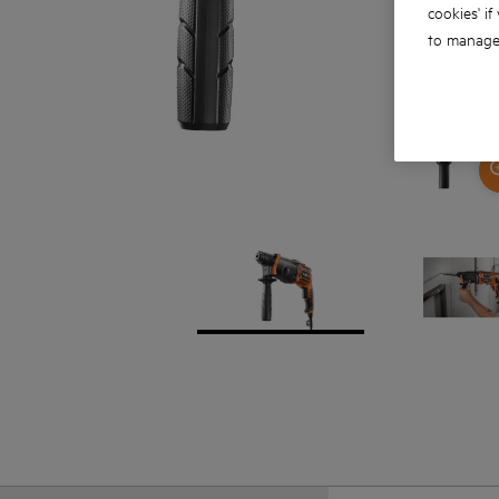
cookies' if
to manage 