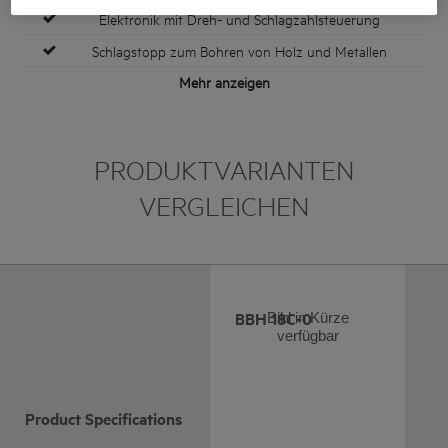
Elektronik mit Dreh- und Schlagzahlsteuerung
Schlagstopp zum Bohren von Holz und Metallen
Mehr anzeigen
PRODUKTVARIANTEN
VERGLEICHEN
BBH 18C-0
Bild in Kürze
verfügbar
Product Specifications