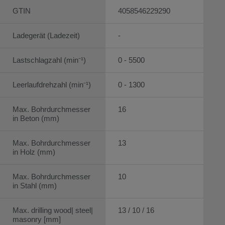
GTIN
4058546229290
Ladegerät (Ladezeit)
-
Lastschlagzahl (min⁻¹)
0 - 5500
Leerlaufdrehzahl (min⁻¹)
0 - 1300
Max. Bohrdurchmesser
16
in Beton (mm)
Max. Bohrdurchmesser
13
in Holz (mm)
Max. Bohrdurchmesser
10
in Stahl (mm)
Max. drilling wood| steel|
13 / 10 / 16
masonry [mm]