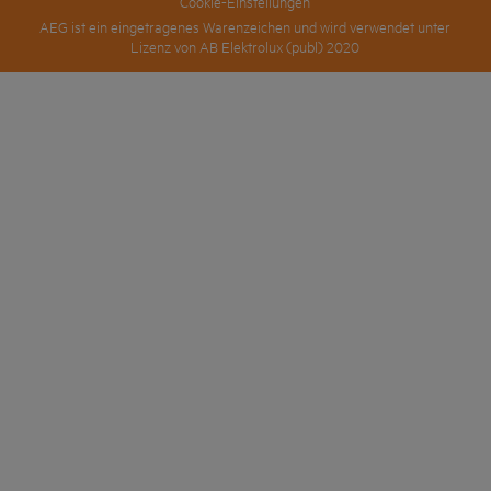
Cookie-Einstellungen
AEG ist ein eingetragenes Warenzeichen und wird verwendet unter
Lizenz von AB Elektrolux (publ) 2020