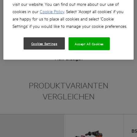
bürstenlosem Motor und 140 Nm Drehmoment
visit our website. You can find out more about our use of
cookies in our
Cookie Policy
. Select 'Accept all cookies' if you
Ausgestattet mit einer Anti-Kick-Back Funktion –
erkennt ungleichmäßige Bewegungen des Werkzeugs
are happy for us to place all cookies and select 'Cookie
während des Gebrauchs und schaltet es ab – für mehr
Settings' if you would like to manage your cookie preferences.
Sicherheit
Rechts-/Linkslauf zum Bohren und Schrauben
Cookies Settings
Accept All Cookies
Robustes Metallgetriebegehäuse
Mehr anzeigen
PRODUKTVARIANTEN
VERGLEICHEN
BS