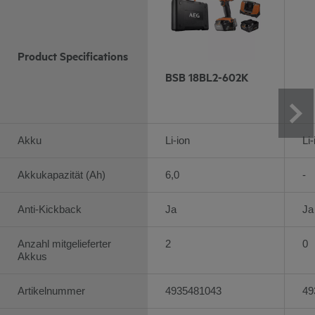
Product Specifications
BSB 18BL2-602K
Akku
Li-ion
Li-
Akkukapazität (Ah)
6,0
-
Anti-Kickback
Ja
Ja
Anzahl mitgelieferter
2
0
Akkus
Artikelnummer
4935481043
49