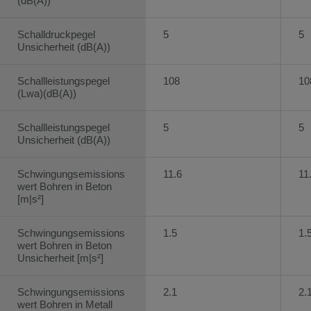
(dB(A))
Schalldruckpegel
5
5
Unsicherheit (dB(A))
Schallleistungspegel
108
10
(Lwa)(dB(A))
Schallleistungspegel
5
5
Unsicherheit (dB(A))
Schwingungsemissions
11.6
11
wert Bohren in Beton
[m|s²]
Schwingungsemissions
1.5
1.
wert Bohren in Beton
Unsicherheit [m|s²]
Schwingungsemissions
2.1
2.
wert Bohren in Metall