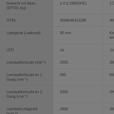
Gewicht mit Akku
2.4 (L1860SHD)
2.
(EPTA) (kg)
GTIN
4058546413286
40
Ladegerät (Ladezeit)
90 min
Ke
en
LED
Ja
Ja
Leerlaufdrehzahl (min⁻¹)
2000
20
Leerlaufdrehzahl im 1.
550
55
Gang (min⁻¹)
Leerlaufdrehzahl im 2.
2000
20
Gang (min⁻¹)
Leerlaufschlagzahl
2000
20
(min⁻¹)