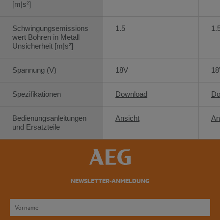
[m|s²]
Schwingungsemissions
1.5
1.
wert Bohren in Metall
Unsicherheit [m|s²]
Spannung (V)
18V
18
Spezifikationen
Download
Do
Bedienungsanleitungen
Ansicht
An
und Ersatzteile
NEWSLETTER-ANMELDUNG